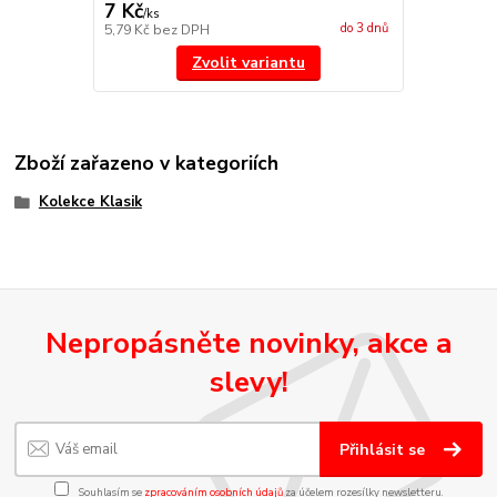
7 Kč
/
ks
do 3 dnů
5,79 Kč
bez DPH
Zvolit variantu
Zboží zařazeno v kategoriích
Kolekce Klasik
Nepropásněte novinky, akce a
slevy!
Přihlásit se
Souhlasím se
zpracováním osobních údajů
za účelem rozesílky newsletteru.