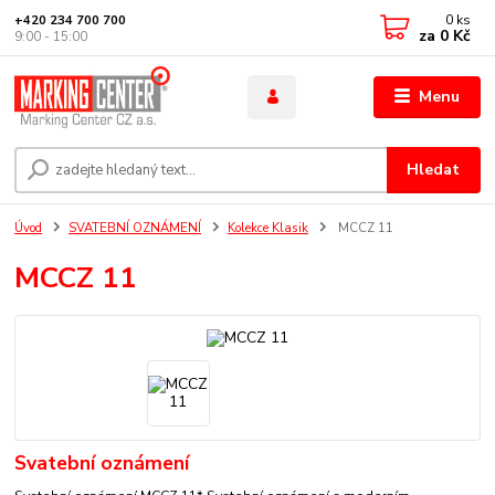
0
ks
+420 234 700 700
za
0 Kč
9:00 - 15:00
Menu
Hledat
Úvod
SVATEBNÍ OZNÁMENÍ
Kolekce Klasik
MCCZ 11
MCCZ 11
Svatební oznámení