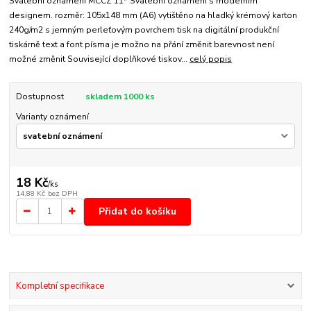
Svatební oznámení MCCZ 11* Svatební oznámení s moderním
designem. rozměr: 105x148 mm (A6) vytištěno na hladký krémový karton
240g/m2 s jemným perleťovým povrchem tisk na digitální produkční
tiskárně text a font písma je možno na přání změnit barevnost není
možné změnit Související doplňkové tiskov...
celý popis
Dostupnost
skladem 1000 ks
Varianty oznámení
18 Kč
/
ks
14,88 Kč
bez DPH
Přidat do košíku
Kompletní specifikace