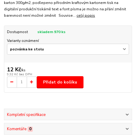
karton 300g/m2, podlepeno přírodním kraftovým kartonem tisk na
digitální produkční tiskárně text a font písma je možno na přání změnit
barevnost není možné změnit Souvise...
celý popis
Dostupnost
skladem 970 ks
Varianty oznámení
12 Kč
/
ks
9,92 Kč
bez DPH
Přidat do košíku
Kompletní specifikace
Komentáře
0