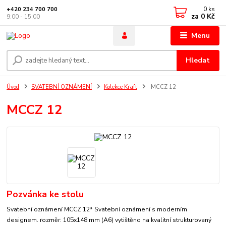
0
ks
+420 234 700 700
za
0 Kč
9:00 - 15:00
Menu
Hledat
Úvod
SVATEBNÍ OZNÁMENÍ
Kolekce Kraft
MCCZ 12
MCCZ 12
Pozvánka ke stolu
Svatební oznámení MCCZ 12* Svatební oznámení s moderním
designem. rozměr: 105x148 mm (A6) vytištěno na kvalitní strukturovaný