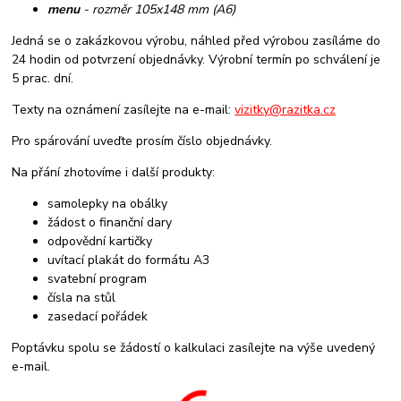
menu
- rozměr 105x148 mm (A6)
Jedná se o zakázkovou výrobu, náhled před výrobou zasíláme do
24 hodin od potvrzení objednávky. Výrobní termín po schválení je
5 prac. dní.
Texty na oznámení zasílejte na e-mail:
vizitky@razitka.cz
Pro spárování uveďte prosím číslo objednávky.
Na přání zhotovíme i další produkty:
samolepky na obálky
žádost o finanční dary
odpovědní kartičky
uvítací plakát do formátu A3
svatební program
čísla na stůl
zasedací pořádek
Poptávku spolu se žádostí o kalkulaci zasílejte na výše uvedený
e-mail.