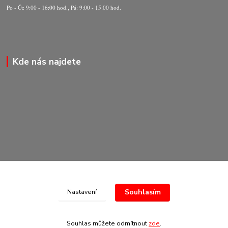
Po - Čt: 9:00 - 16:00 hod., Pá: 9:00 - 15:00 hod.
Kde nás najdete
Souhlasím
Nastavení
© Copyright 2020-2026 Marking Center CZ a.s.
Souhlas můžete odmítnout
zde
.