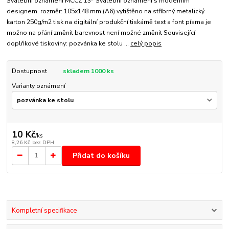
Svatební oznámení MCCZ 13* Svatební oznámení s moderním
designem. rozměr: 105x148 mm (A6) vytištěno na stříbrný metalický
karton 250g/m2 tisk na digitální produkční tiskárně text a font písma je
možno na přání změnit barevnost není možné změnit Související
doplňkové tiskoviny: pozvánka ke stolu ...
celý popis
Dostupnost
skladem 1000 ks
Varianty oznámení
10 Kč
/
ks
8,26 Kč
bez DPH
Přidat do košíku
Kompletní specifikace