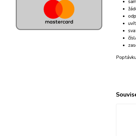
sam
žád
odp
uví
sva
čísl
zas
Poptávku 
Souvise