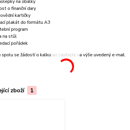
olepky na obálky
ost o finanční dary
ovědní kartičky
tací plakát do formátu A3
tební program
a na stůl
edací pořádek
spolu se žádostí o kalkulaci zasílejte na výše uvedený e-mail.
jící zboží
1