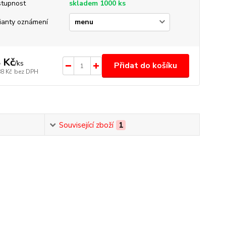
tupnost
skladem 1000 ks
ianty oznámení
 Kč
/
ks
Přidat do košíku
88 Kč
bez DPH
Související zboží
1