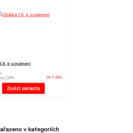
C6, k oznámení
s
do 3 dnů
bez DPH
Zvolit variantu
zařazeno v kategoriích