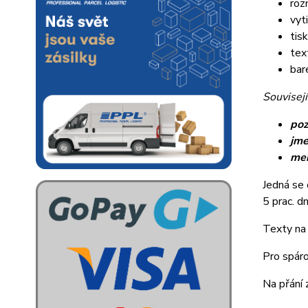
roz
vyt
tis
tex
bar
Souvisejí
poz
jme
me
Jedná se 
5 prac. dn
Texty na 
Pro spáro
Na přání 