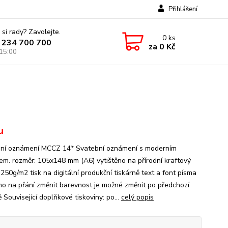
Přihlášení
 si rady? Zavolejte.
0
ks
 234 700 700
za
0 Kč
 15:00
u
ní oznámení MCCZ 14* Svatební oznámení s moderním
em. rozměr: 105x148 mm (A6) vytištěno na přírodní kraftový
250g/m2 tisk na digitální produkční tiskárně text a font písma
no na přání změnit barevnost je možné změnit po předchozí
Související doplňkové tiskoviny: po...
celý popis