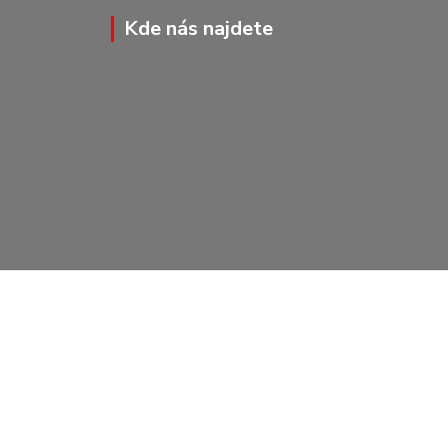
Kde nás najdete
Vytvořeno na
Eshop-rychle.cz