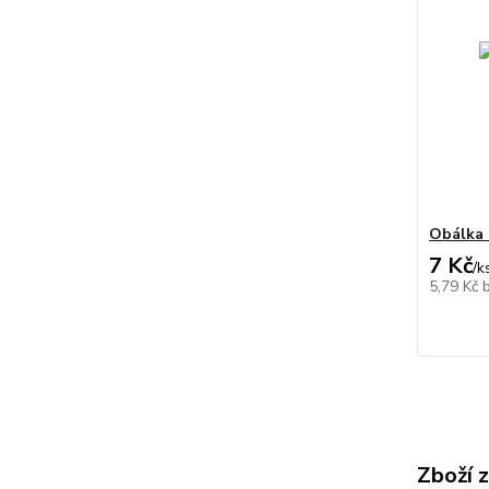
Obálka 
7 Kč
/
k
5,79 Kč
Zboží 