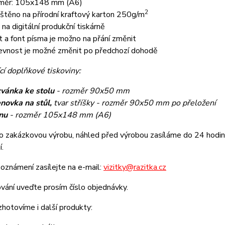
měr: 105x148 mm (A6)
2
ištěno na přírodní kraftový karton 250g/m
k na digitální produkční tiskárně
t a font písma je možno na přání změnit
evnost je možné změnit po předchozí dohodě
cí doplňkové tiskoviny:
vánka ke stolu
- rozměr 90x50 mm
novka na stůl,
tvar stříšky - rozměr 90x50 mm po přeložení
nu
- rozměr 105x148 mm (A6)
o zakázkovou výrobu, náhled před výrobou zasíláme do 24 hodin 
í.
oznámení zasílejte na e-mail:
vizitky@razitka.cz
vání uveďte prosím číslo objednávky.
zhotovíme i další produkty: