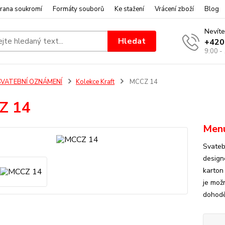
rana soukromí
Formáty souborů
Ke stažení
Vrácení zboží
Blog
Nevíte
Hledat
+420
9:00 -
SVATEBNÍ OZNÁMENÍ
Kolekce Kraft
MCCZ 14
Z 14
Men
Svateb
design
karton 
je mož
dohodě 