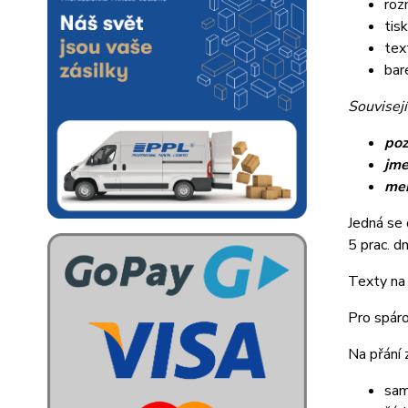
roz
tis
tex
bar
Souvisejí
poz
jme
me
Jedná se 
5 prac. dn
Texty na 
Pro spáro
Na přání 
sam