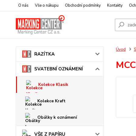
O nás
Vše o nákupu
Obchodní podmínky
Kontakty
Och
Úvod
RAZÍTKA
MCC
SVATEBNÍ OZNÁMENÍ
Kolekce Klasik
Kolekce Kraft
Obálky k oznámení
VŠE Z PAPÍRU