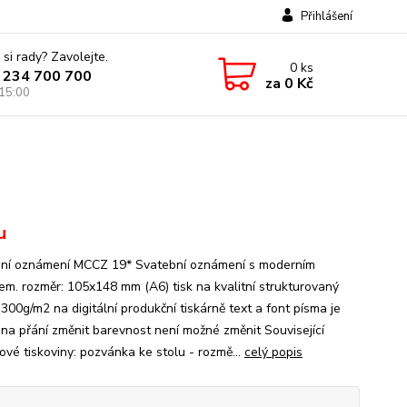
Přihlášení
 si rady? Zavolejte.
0
ks
 234 700 700
za
0 Kč
 15:00
u
ní oznámení MCCZ 19* Svatební oznámení s moderním
em. rozměr: 105x148 mm (A6) tisk na kvalitní strukturovaný
300g/m2 na digitální produkční tiskárně text a font písma je
na přání změnit barevnost není možné změnit Související
ové tiskoviny: pozvánka ke stolu - rozmě...
celý popis