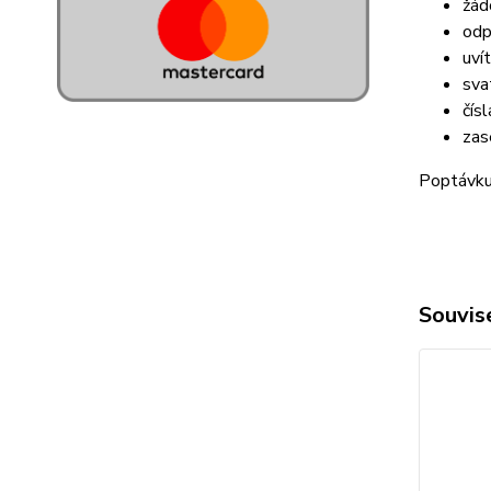
žád
odp
uví
sva
čísl
zas
Poptávku 
Souvise