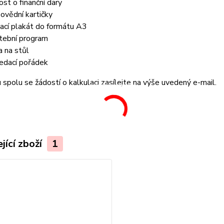
ost o finanční dary
ovědní kartičky
tací plakát do formátu A3
tební program
a na stůl
edací pořádek
spolu se žádostí o kalkulaci zasílejte na výše uvedený e-mail.
jící zboží
1