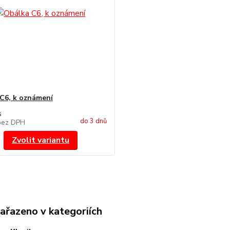
C6, k oznámení
s
do 3 dnů
bez DPH
Zvolit variantu
zařazeno v kategoriích