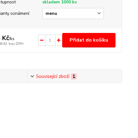
tupnost
skladem 1000 ks
ianty oznámení
 Kč
/
ks
Přidat do košíku
88 Kč
bez DPH
Související zboží
1