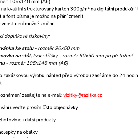
měr: 105x148 mm (A6)
2
k na kvalitní strukturovaný karton 300g/m
na digitální produkční 
t a font písma je možno na přání změnit
evnost není možné změnit
cí doplňkové tiskoviny:
vánka ke stolu
- rozměr 90x50 mm
novka na stůl,
tvar stříšky - rozměr 90x50 mm po přeložení
nu
- rozměr 105x148 mm (A6)
o zakázkovou výrobu, náhled před výrobou zasíláme do 24 hodin 
í.
oznámení zasílejte na e-mail:
vizitky@razitka.cz
vání uveďte prosím číslo objednávky.
zhotovíme i další produkty:
olepky na obálky