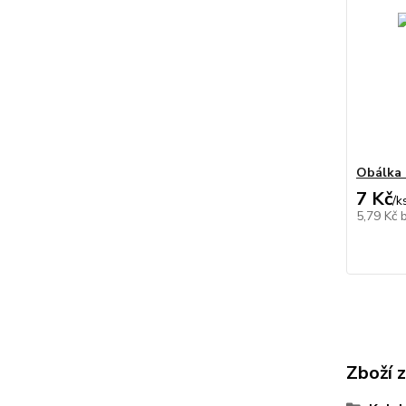
Obálka 
7 Kč
/
k
5,79 Kč
Zboží 