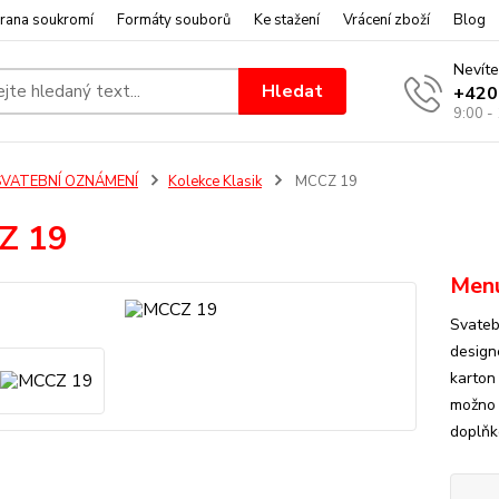
rana soukromí
Formáty souborů
Ke stažení
Vrácení zboží
Blog
Nevíte
Hledat
+420
9:00 -
SVATEBNÍ OZNÁMENÍ
Kolekce Klasik
MCCZ 19
Z 19
Men
Svateb
design
karton 
možno 
doplňk