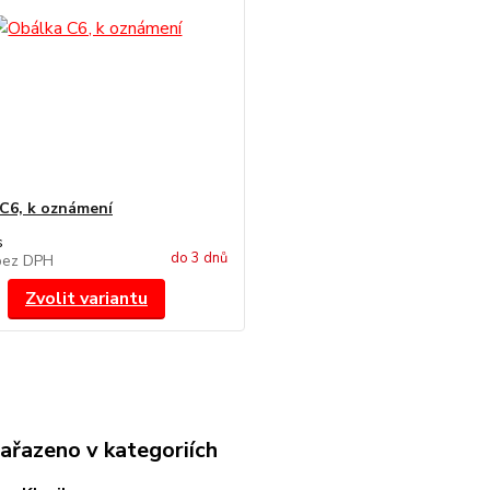
C6, k oznámení
s
do 3 dnů
bez DPH
Zvolit variantu
zařazeno v kategoriích