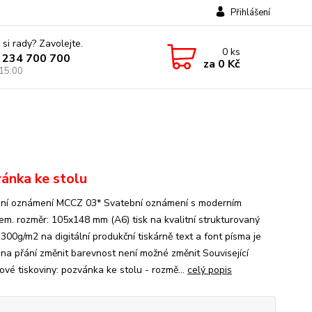
Přihlášení
 si rady? Zavolejte.
0
ks
 234 700 700
za
0 Kč
 15:00
ánka ke stolu
ní oznámení MCCZ 03* Svatební oznámení s moderním
em. rozměr: 105x148 mm (A6) tisk na kvalitní strukturovaný
300g/m2 na digitální produkční tiskárně text a font písma je
na přání změnit barevnost není možné změnit Související
ové tiskoviny: pozvánka ke stolu - rozmě...
celý popis