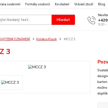
rana soukromí
Formáty souborů
Ke stažení
Vrácení zboží
Blog
Nevíte
Hledat
+420
9:00 -
SVATEBNÍ OZNÁMENÍ
Kolekce Klasik
MCCZ 3
Z 3
Pozv
Svateb
design
karton 
možno 
doplňk