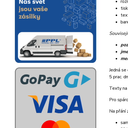
roz
tis
tex
bar
Souvisejí
poz
jme
me
Jedná se 
5 prac. dn
Texty na 
Pro spáro
Na přání 
sam