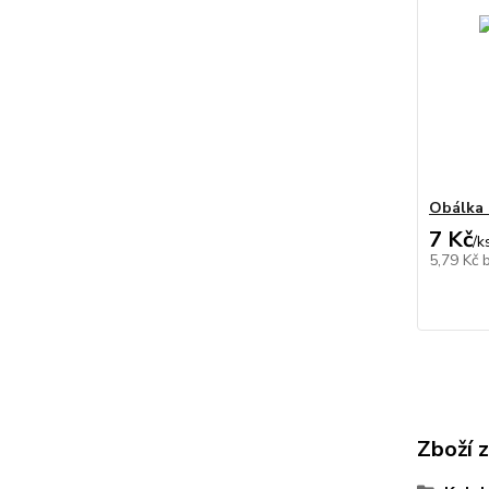
Obálka 
7 Kč
/
k
5,79 Kč
Zboží 