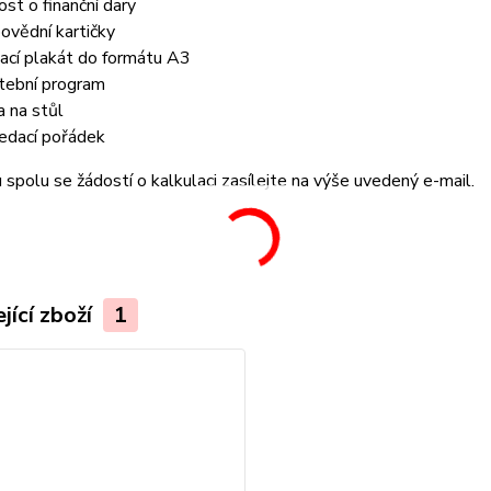
ost o finanční dary
ovědní kartičky
tací plakát do formátu A3
tební program
a na stůl
edací pořádek
spolu se žádostí o kalkulaci zasílejte na výše uvedený e-mail.
jící zboží
1