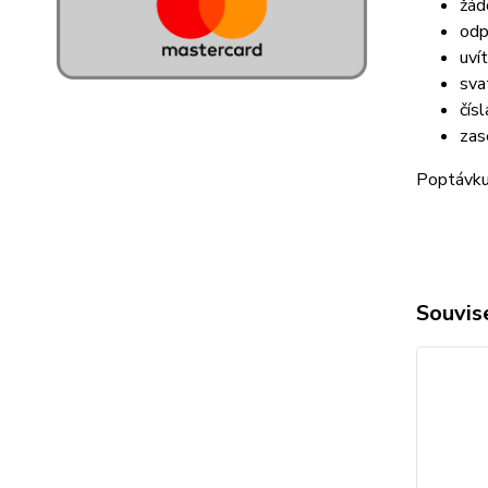
žád
odp
uví
sva
čísl
zas
Poptávku 
Souvise