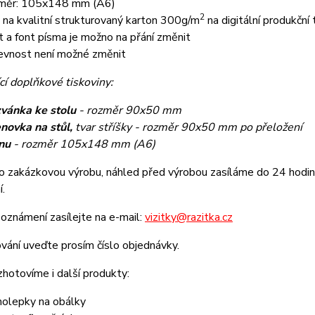
měr: 105x148 mm (A6)
2
k na kvalitní strukturovaný karton 300g/m
na digitální produkční 
t a font písma je možno na přání změnit
evnost není možné změnit
cí doplňkové tiskoviny:
vánka ke stolu
- rozměr 90x50 mm
novka na stůl,
tvar stříšky - rozměr 90x50 mm po přeložení
nu
- rozměr 105x148 mm (A6)
o zakázkovou výrobu, náhled před výrobou zasíláme do 24 hodin 
í.
oznámení zasílejte na e-mail:
vizitky@razitka.cz
vání uveďte prosím číslo objednávky.
zhotovíme i další produkty:
olepky na obálky