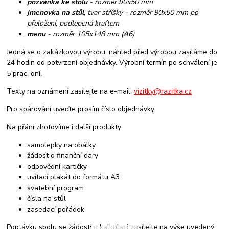
pozvánka ke stolu
- rozměr 90x50 mm
jmenovka na stůl,
tvar stříšky - rozměr 90x50 mm po
přeložení, podlepená kraftem
menu
- rozměr 105x148 mm (A6)
Jedná se o zakázkovou výrobu, náhled před výrobou zasíláme do
24 hodin od potvrzení objednávky. Výrobní termín po schválení je
5 prac. dní.
Texty na oznámení zasílejte na e-mail:
vizitky@razitka.cz
Pro spárování uveďte prosím číslo objednávky.
Na přání zhotovíme i další produkty:
samolepky na obálky
žádost o finanční dary
odpovědní kartičky
uvítací plakát do formátu A3
svatební program
čísla na stůl
zasedací pořádek
Poptávku spolu se žádostí o kalkulaci zasílejte na výše uvedený