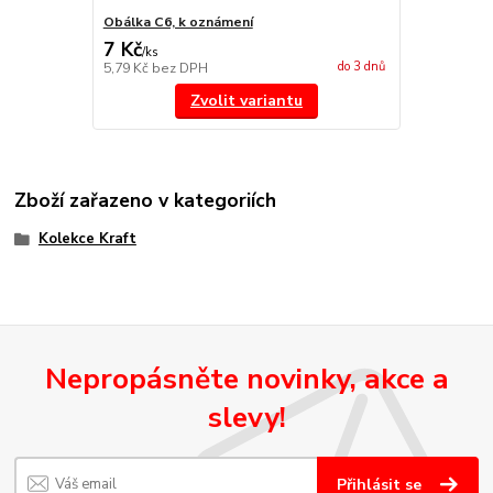
Obálka C6, k oznámení
7 Kč
/
ks
do 3 dnů
5,79 Kč
bez DPH
Zvolit variantu
Zboží zařazeno v kategoriích
Kolekce Kraft
Nepropásněte novinky, akce a
slevy!
Přihlásit se