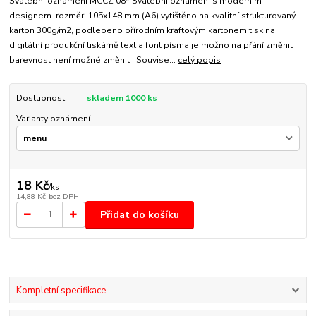
Svatební oznámení MCCZ 08* Svatební oznámení s moderním
designem. rozměr: 105x148 mm (A6) vytištěno na kvalitní strukturovaný
karton 300g/m2, podlepeno přírodním kraftovým kartonem tisk na
digitální produkční tiskárně text a font písma je možno na přání změnit
barevnost není možné změnit Souvise...
celý popis
Dostupnost
skladem 1000 ks
Varianty oznámení
18 Kč
/
ks
14,88 Kč
bez DPH
Přidat do košíku
Kompletní specifikace