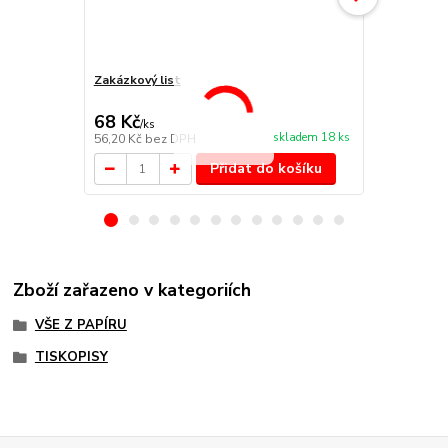
Zakázkový list
Výdajový po
68 Kč
31 Kč
/
ks
/
ks
skladem 18 ks
56,20 Kč
bez DPH
25,62 Kč
bez
Přidat do košíku
Zboží zařazeno v kategoriích
VŠE Z PAPÍRU
TISKOPISY