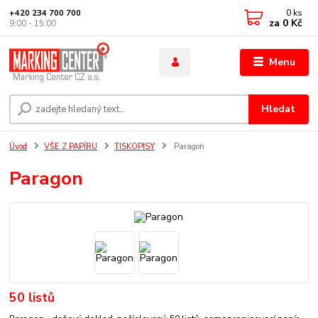
0
ks
+420 234 700 700
za
0 Kč
9:00 - 15:00
Menu
Hledat
Úvod
VŠE Z PAPÍRU
TISKOPISY
Paragon
Paragon
50 listů