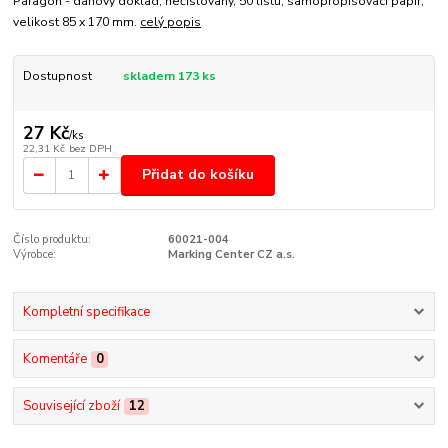
Paragon - daňový doklad, nečíslovaný, 50 listů, samopropisovací papír,
velikost 85 x 170 mm.
celý popis
Dostupnost
skladem 173 ks
27 Kč
/
ks
22,31 Kč
bez DPH
Přidat do košíku
Číslo produktu:
60021-004
Výrobce:
Marking Center CZ a.s.
Kompletní specifikace
Komentáře
0
Související zboží
12