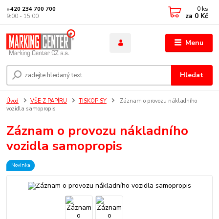
0
ks
+420 234 700 700
za
0 Kč
9:00 - 15:00
Menu
Hledat
Úvod
VŠE Z PAPÍRU
TISKOPISY
Záznam o provozu nákladního
vozidla samopropis
Záznam o provozu nákladního
vozidla samopropis
Novinka