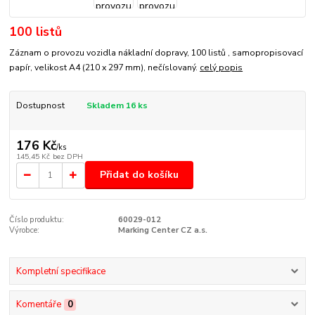
100 listů
Záznam o provozu vozidla nákladní dopravy, 100 listů , samopropisovací
papír, velikost A4 (210 x 297 mm), nečíslovaný.
celý popis
Dostupnost
Skladem 16 ks
176 Kč
/
ks
145,45 Kč
bez DPH
Přidat do košíku
Číslo produktu:
60029-012
Výrobce:
Marking Center CZ a.s.
Kompletní specifikace
Komentáře
0