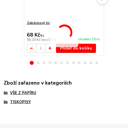
Zakázkový list
Výdajový po
68 Kč
31 Kč
/
ks
/
ks
skladem 18 ks
56,20 Kč
bez DPH
25,62 Kč
bez
Přidat do košíku
Zboží zařazeno v kategoriích
VŠE Z PAPÍRU
TISKOPISY