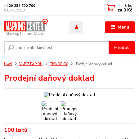
0
ks
+420 234 700 700
za
0 Kč
9:00 - 15:00
Menu
Hledat
Úvod
VŠE Z PAPÍRU
TISKOPISY
Prodejní daňový doklad
Prodejní daňový doklad
100 listů