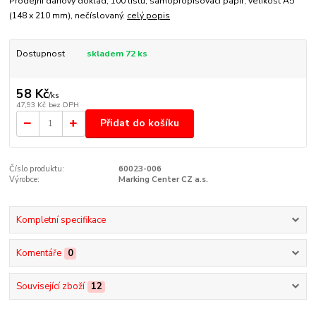
Prodejní daňový doklad, 100 listů, samopropisovací papír, velikost A5
(148 x 210 mm), nečíslovaný.
celý popis
Dostupnost
skladem 72 ks
58 Kč
/
ks
47,93 Kč
bez DPH
Přidat do košíku
Číslo produktu:
60023-006
Výrobce:
Marking Center CZ a.s.
Kompletní specifikace
Komentáře
0
Související zboží
12